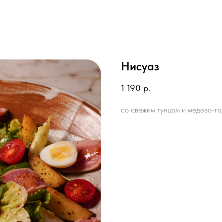
Нисуаз
1 190
р.
со свежим тунцом и медово-г