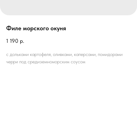
Филе морского окуня
1 190
р.
с дольками картофеля, оливками, каперсами, помидорами
черри под средиземноморским соусом